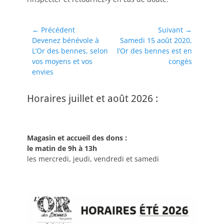
Navigation
← Précédent
Suivant →
Article
Article
Devenez bénévole à
Samedi 15 août 2020,
de
précédent :
suivant :
L’Or des bennes, selon
l’Or des bennes est en
l’article
vos moyens et vos
congés
envies
Horaires juillet et août 2026 :
Magasin et accueil des dons :
le matin de 9h à 13h
les mercredi, jeudi, vendredi et samedi