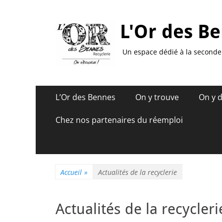
L'Or des Be
Un espace dédié à la seconde 
Menu
Aller
L’Or des Bennes
On y trouve
On y 
au
principal
contenu
Chez nos partenaires du réemploi
Accueil
»
Actualités de la recyclerie
Actualités de la recycleri