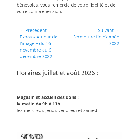
bénévoles, vous remercie de votre fidélité et de
votre compréhension.
Navigation
← Précédent
Suivant →
Article
Article
Expos « Autour de
Fermeture fin d’année
de
précédent :
suivant :
l’image » du 16
2022
l’article
novembre au 6
décembre 2022
Horaires juillet et août 2026 :
Magasin et accueil des dons :
le matin de 9h à 13h
les mercredi, jeudi, vendredi et samedi