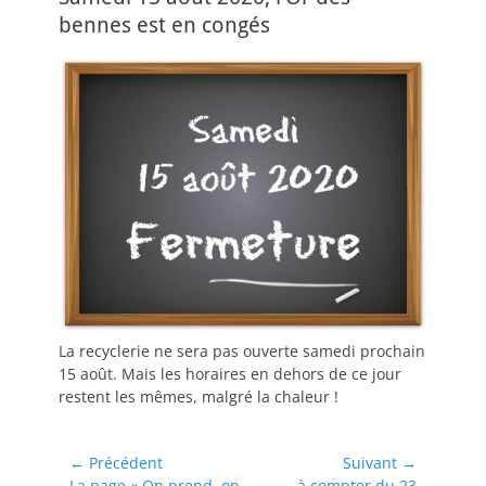
bennes est en congés
La recyclerie ne sera pas ouverte samedi prochain
15 août. Mais les horaires en dehors de ce jour
restent les mêmes, malgré la chaleur !
Navigation
← Précédent
Suivant →
Article
Article
La page « On prend, on
à compter du 23