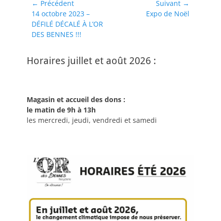
Navigation
← Précédent
Suivant →
Article
Article
14 octobre 2023 –
Expo de Noël
de
précédent :
suivant :
DÉFILÉ DÉCALÉ À L’OR
l’article
DES BENNES !!!
Horaires juillet et août 2026 :
Magasin et accueil des dons :
le matin de 9h à 13h
les mercredi, jeudi, vendredi et samedi