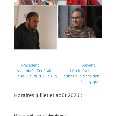
Navigation
← Précédent
Suivant →
Article
Article
Assemblée Générale le
L’école éveille les
de
précédent :
suivant :
jeudi 6 avril 2023 à 18h
jeunes à la transition
l’article
écologique
Horaires juillet et août 2026 :
Magasin et accueil des dons :