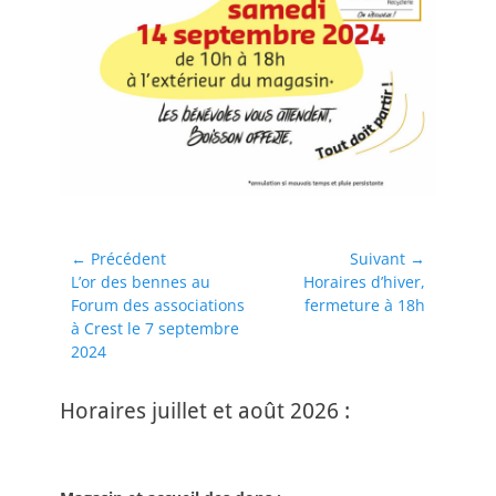
Navigation
← Précédent
Suivant →
Article
Article
L’or des bennes au
Horaires d’hiver,
de
précédent :
suivant :
Forum des associations
fermeture à 18h
l’article
à Crest le 7 septembre
2024
Horaires juillet et août 2026 :