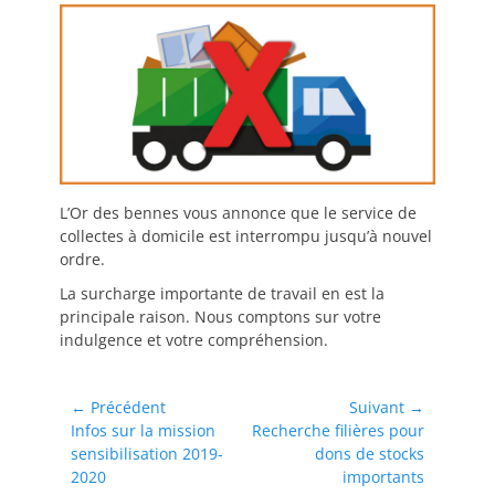
L’Or des bennes vous annonce que le service de
collectes à domicile est interrompu jusqu’à nouvel
ordre.
La surcharge importante de travail en est la
principale raison. Nous comptons sur votre
indulgence et votre compréhension.
Navigation
← Précédent
Suivant →
Article
Article
Infos sur la mission
Recherche filières pour
de
précédent :
suivant :
sensibilisation 2019-
dons de stocks
l’article
2020
importants