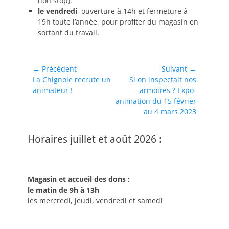
non stop).
le vendredi
, ouverture à 14h et fermeture à
19h toute l’année, pour profiter du magasin en
sortant du travail.
Navigation
← Précédent
Suivant →
Article
Article
La Chignole recrute un
Si on inspectait nos
de
précédent :
suivant :
animateur !
armoires ? Expo-
l’article
animation du 15 février
au 4 mars 2023
Horaires juillet et août 2026 :
Magasin et accueil des dons :
le matin de 9h à 13h
les mercredi, jeudi, vendredi et samedi