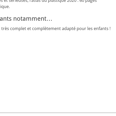
 et sérieuses, l’atlas du plastique 2020 : 60 pages
tique.
 enfants notamment…
 très complet et complètement adapté pour les enfants !