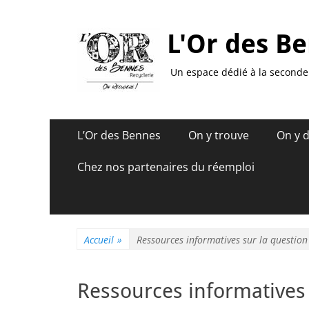
L'Or des Be
Un espace dédié à la seconde 
Menu
Aller
L’Or des Bennes
On y trouve
On y 
au
principal
contenu
Chez nos partenaires du réemploi
Accueil
»
Ressources informatives sur la question
Ressources informatives 